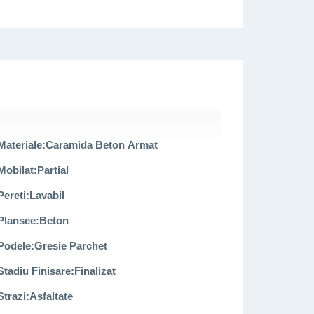
Materiale:
Caramida Beton Armat
Mobilat:
Partial
Pereti:
Lavabil
u cabina de dus, hol de acces.
Plansee:
Beton
dulapuri tip dressing), baie cu cada, hol generos.
Podele:
Gresie Parchet
Stadiu Finisare:
Finalizat
Strazi:
Asfaltate