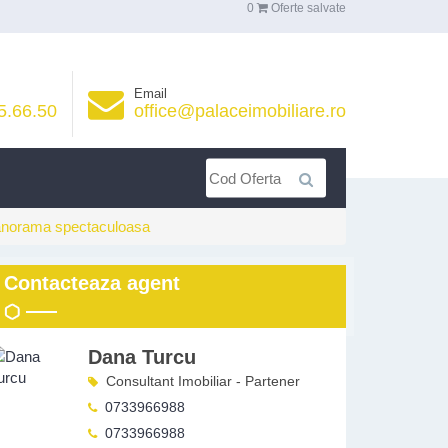
0
Oferte salvate
Email
5.66.50
office@palaceimobiliare.ro
 panorama spectaculoasa
Contacteaza agent
Dana Turcu
Consultant Imobiliar - Partener
0733966988
0733966988