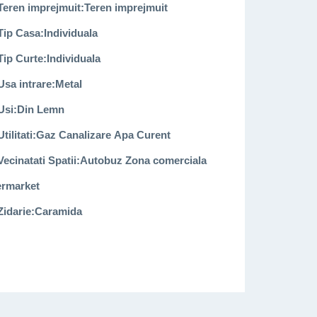
Teren imprejmuit:
Teren imprejmuit
Tip Casa:
Individuala
Tip Curte:
Individuala
Usa intrare:
Metal
Usi:
Din Lemn
 calitate superioara
Utilitati:
Gaz Canalizare Apa Curent
Vecinatati Spatii:
Autobuz Zona comerciala
rmarket
Zidarie:
Caramida