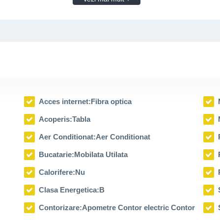
Acces internet:
Fibra optica
Acoperis:
Tabla
Aer Conditionat:
Aer Conditionat
 iesire pe terasa acoperita de 29 mp, living spatios si luminos, baie c
Bucatarie:
Mobilata Utilata
, doua dormitoare secundare (unul transformat in dressing, dotat cu 3 
Calorifere:
Nu
Clasa Energetica:
B
Contorizare:
Apometre Contor electric Contor