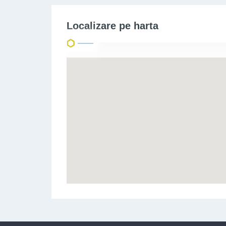
Aceasta vila individuala este alegerea ideala pentr
Localizare pe harta
Pentru alte detalii sau pentru programarea unei viz