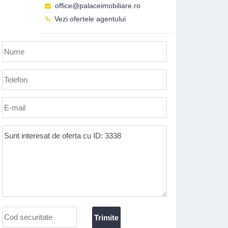
office@palaceimobiliare.ro
Vezi ofertele agentului
Nume
*
:
Telefon
*
:
E-
mail:
Mesaj:
Cod
securitate