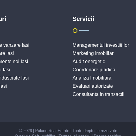
uri
Servicii
 vanzare Iasi
Managementul investitiilor
re Iasi
Marketing Imobiliar
ente noi Iasi
Audit energetic
i Iasi
Coordonare juridica
ndustriale Iasi
Analiza Imobiliara
Iasi
Evaluari autorizate
Consultanta in tranzactii
© 2026 | Palace Real Estate | Toate drepturile rezervate