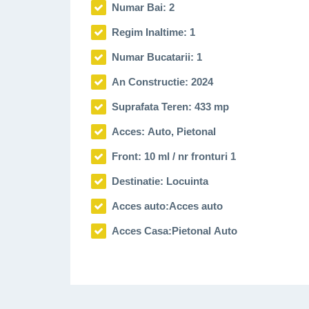
Numar Bai: 2
-Acoperis din tigla
Regim Inaltime: 1
-Incalzire prin pardoseala
Numar Bucatarii: 1
-Ferestre PVC cu geam termopan
An Constructie: 2024
-Izolatie termica exterioara
Suprafata Teren: 433 mp
-Podele: parchet si gresie la parter, iar la etaj 
Acces: Auto, Pietonal
-living cu semineu functional pe lemne
Front: 10 ml / nr fronturi 1
Destinatie: Locuinta
-Proprietatea se vinde semimobilata
Acces auto:
Acces auto
AVANTAJE:
Acces Casa:
Pietonal Auto
-Amplasament intr-o zona retrasa, cu trafic redus
-Cartier rezidential exclusiv de case
-Panorama deosebita asupra zonei