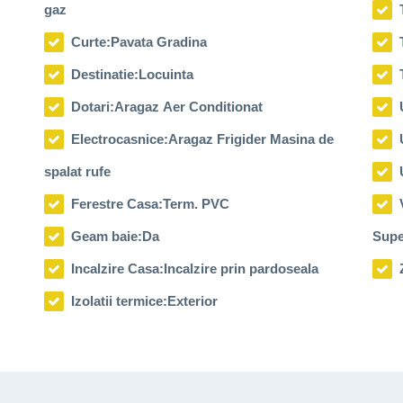
gaz
Curte:
Pavata Gradina
Destinatie:
Locuinta
Dotari:
Aragaz Aer Conditionat
Electrocasnice:
Aragaz Frigider Masina de
atat holul cat si cele 3 dormitoare sunt amenajate cu mocheta plusata de
spalat rufe
Ferestre Casa:
Term. PVC
Geam baie:
Da
Supe
Incalzire Casa:
Incalzire prin pardoseala
Izolatii termice:
Exterior
 si intimitate garantata